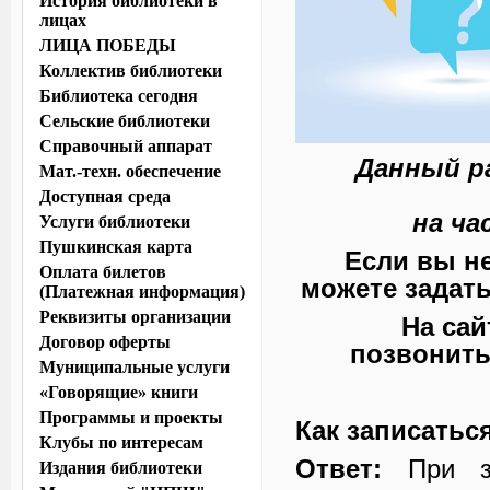
История библиотеки в
лицах
ЛИЦА ПОБЕДЫ
Коллектив библиотеки
Библиотека сегодня
Сельские библиотеки
Справочный аппарат
Данный р
Мат.-техн. обеспечение
Доступная среда
на ча
Услуги библиотеки
Пушкинская карта
Если вы не
Оплата билетов
можете задать
(Платежная информация)
Реквизиты организации
На са
Договор оферты
позвонить
Муниципальные услуги
«Говорящие» книги
Программы и проекты
Как записатьс
Клубы по интересам
Ответ:
При за
Издания библиотеки