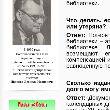
библиотеки.
Что делать, е
или утеряна?
Ответ:
Потеря 
библиотеки – э
библиотеке. 
В 1999 году
возмещают е
Постановлением
Главы
компенсацией и
Администрации
(Губернатора)
Омской области
равноценную по
от 24.05.1999 №205-
п
Тюкалинской центральной
библиотеке
присвоено имя
писателя
Сколько изда
Иванова Леонида Ивановича
долго могу им
Ответ:
Докумен
календарных дн
еще на 30 дней