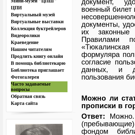
документ, уд
Мини-музей "ЦПШ"
ЦПИ
военный билет 
Виртуальный музей
несовершенн
Виртуальные выставки
документы, уд
Коллекция буктрейлеров
их законные 
Видеоролики
Правилами п
Краеведение
«Тюкалинская
Нашим читателям
формуляра пол
Продлить книгу онлайн
согласие поль
В помощь библиотекарю
данных, и д
Библиотека приглашает
пользования б
Фотогалерея
Часто задаваемые
вопросы
Обратная связь
Можно ли стат
Карта сайта
прописки в го
Ответ:
Можно. 
(пребывающие) 
фондом библ