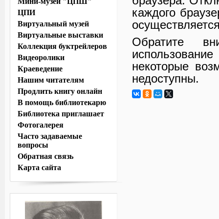
браузера. Откл
Мини-музей "ЦПШ"
каждого браузе
ЦПИ
осуществляется 
Виртуальный музей
Виртуальные выставки
Обратите в
Коллекция буктрейлеров
использование
Видеоролики
некоторые воз
Краеведение
недоступны.
Нашим читателям
Продлить книгу онлайн
В помощь библиотекарю
Библиотека приглашает
Фотогалерея
Часто задаваемые
вопросы
Обратная связь
Карта сайта