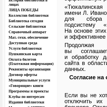
История библиотеки в
лицах
«Тюкалинская 
ЛИЦА ПОБЕДЫ
имени Л. Ивано
Коллектив библиотеки
для сбора с
Библиотека сегодня
подсистему «
Сельские библиотеки
На основе эти
Справочный аппарат
и эффективнее 
Мат.-техн. обеспечение
Доступная среда
Продолжая 
Услуги библиотеки
вы соглашае
Пушкинская карта
и обработку д
Оплата билетов
сайта в облас
(Платежная информация)
данных.
Реквизиты организации
Договор оферты
Согласие на
Муниципальные услуги
«Говорящие» книги
Программы и проекты
Если вы не хот
Клубы по интересам
отключить их 
Издания библиотеки