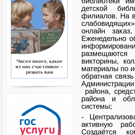
библиотеки 
детской библ
филиалов. На в
слабовидящих
онлайн заказ,
Еженедельно об
информиров
размещаются в
викторины, кол
материалы по и
обратная связь
Администраци
района, средс
района и обл
системы;
- Централизов
активную раб
Создаётся ко