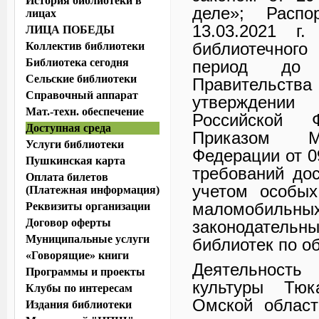
История библиотеки в
деле»; Расп
лицах
13.03.2021 г
ЛИЦА ПОБЕДЫ
библиотечного
Коллектив библиотеки
Библиотека сегодня
период до 
Сельские библиотеки
Правительства
Справочный аппарат
утверждени
Мат.-техн. обеспечение
Российской 
Доступная среда
Приказом Мин
Услуги библиотеки
Федерации от 0
Пушкинская карта
требований до
Оплата билетов
учетом особых
(Платежная информация)
маломобильны
Реквизиты организации
Договор оферты
законодательны
Муниципальные услуги
библиотек по о
«Говорящие» книги
Деятельность 
Программы и проекты
культуры Тюк
Клубы по интересам
Омской област
Издания библиотеки