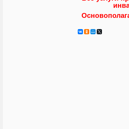
инва
Основополаг