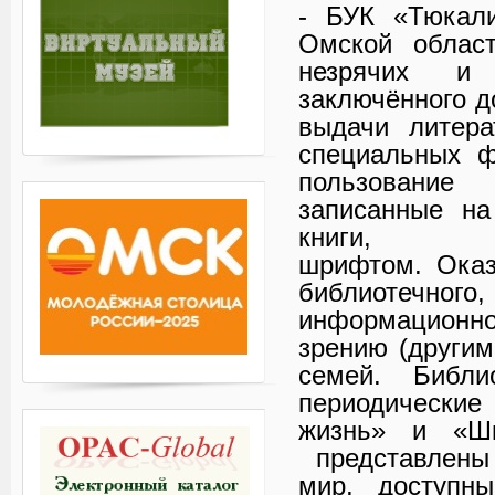
- БУК «Тюкали
Омской област
незрячих и
заключённого д
выдачи литера
специальных ф
пользование
записанные на
книги, на
шрифтом. Оказ
библиотечн
информационн
зрению (другим
семей. Библи
периодические
жизнь» и «Шк
представлены
мир, доступн