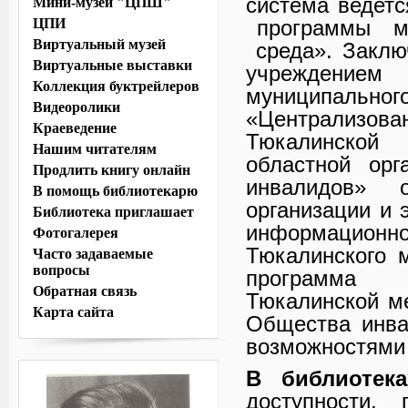
система ведет
Мини-музей "ЦПШ"
ЦПИ
программы му
Виртуальный музей
среда». Заклю
Виртуальные выставки
учреждени
Коллекция буктрейлеров
муниципаль
Видеоролики
«Централизов
Краеведение
Тюкалинской
Нашим читателям
областной орг
Продлить книгу онлайн
инвалидов» 
В помощь библиотекарю
организации и 
Библиотека приглашает
информационн
Фотогалерея
Тюкалинского 
Часто задаваемые
вопросы
программа «
Обратная связь
Тюкалинской м
Карта сайта
Общества инва
возможностями
В библиотек
доступности,