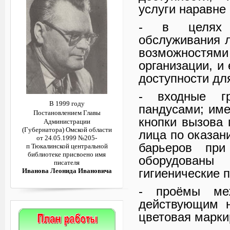
услуги наравне 
- в целях б
обслуживания 
возможностя
организации, и
доступности дл
- входные гр
В 1999 году
пандусами; им
Постановлением
Главы
кнопки вызова 
Администрации
(Губернатора)
Омской области
лица по оказа
от 24.05.1999 №205-
барьеров при
п
Тюкалинской центральной
библиотеке
присвоено имя
оборудован
писателя
гигиенические 
Иванова Леонида Ивановича
- проёмы меж
действующим н
цветовая марки