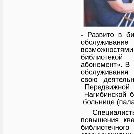
- Развито в б
обслуживан
возможностям
библиотекой 
абонемент». В
обслуживания 
свою деятельн
Передвижной
Нагибинской 
больнице (пала
- Специалис
повышения кв
библиотечн