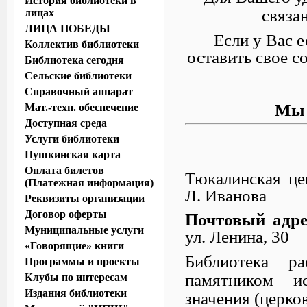
История библиотеки в
связа
лицах
ЛИЦА ПОБЕДЫ
Если у Вас е
Коллектив библиотеки
оставить свое 
Библиотека сегодня
Сельские библиотеки
Справочный аппарат
Мы 
Мат.-техн. обеспечение
Доступная среда
Услуги библиотеки
Пушкинская карта
Оплата билетов
Тюкалинская це
(Платежная информация)
Л. Иванова
Реквизиты организации
Договор оферты
Почтовый адре
Муниципальные услуги
ул. Ленина, 30
«Говорящие» книги
Библиотека р
Программы и проекты
памятником и
Клубы по интересам
Издания библиотеки
значения (церков