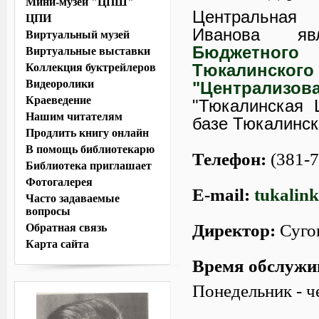
Мини-музей "ЦПШ"
Центральная
ЦПИ
Иванова яв
Виртуальный музей
Бюджетно
Виртуальные выставки
Тюкалинско
Коллекция буктрейлеров
Видеоролики
"Централизов
Краеведение
"Тюкалинская 
Нашим читателям
базе Тюкалинск
Продлить книгу онлайн
В помощь библиотекарю
Телефон:
(381-7
Библиотека приглашает
Фотогалерея
E-mail:
tukalin
Часто задаваемые
вопросы
Директор:
Суго
Обратная связь
Карта сайта
Время обслужи
Понедельник - че