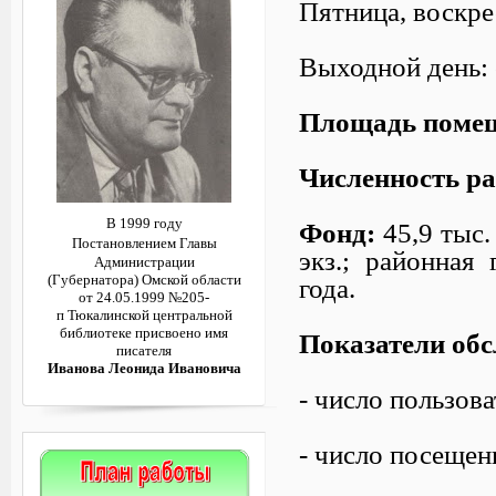
Пятница, воскрес
Выходной день:
Площадь поме
Численность ра
В 1999 году
Фонд:
45,9 тыс. 
Постановлением
Главы
экз.; районная
Администрации
(Губернатора)
Омской области
года.
от 24.05.1999 №205-
п
Тюкалинской центральной
библиотеке
присвоено имя
Показатели обс
писателя
Иванова Леонида Ивановича
- число пользоват
- число посещени