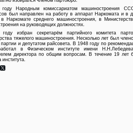
ратно избирался членом партбюро.
 году Народным комиссариатом машиностроения СС
сов был направлен на работу в аппарат Наркомата и в 
 в Наркомате среднего машиностроения, в Министерств
троения на руководящих должностях.
году избран секретарём партийного комитета парто
рства тяжелого машиностроения. Несколько лет был чле
партии и депутатом райсовета. В 1948 году по рекоменда
аботал в Физическом институте имени Н.Н.Лебеде
телем директора по общим вопросам. В течение 19 лет 
 института.