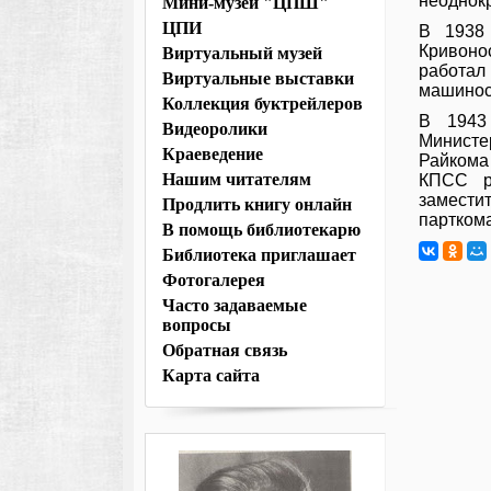
неоднок
Мини-музей "ЦПШ"
ЦПИ
В 1938
Кривоно
Виртуальный музей
работал
Виртуальные выставки
машинос
Коллекция буктрейлеров
В 1943 
Видеоролики
Министе
Краеведение
Райкома 
Нашим читателям
КПСС р
замести
Продлить книгу онлайн
парткома
В помощь библиотекарю
Библиотека приглашает
Фотогалерея
Часто задаваемые
вопросы
Обратная связь
Карта сайта