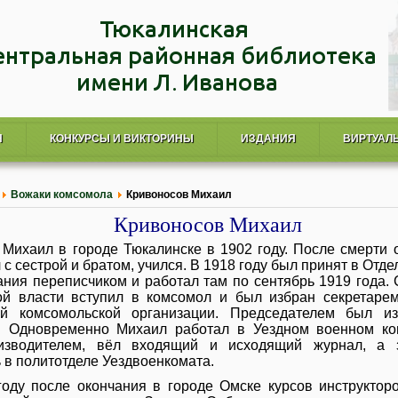
Я
КОНКУРСЫ И ВИКТОРИНЫ
ИЗДАНИЯ
ВИРТУАЛ
Вожаки комсомола
Кривоносов Михаил
Кривоносов Михаил
 Михаил в городе Тюкалинске в 1902 году. После смерти 
л с сестрой и братом, учился. В 1918 году был принят в Отд
ания переписчиком и работал там по сентябрь 1919 года.
ой власти вступил в комсомол и был избран секретарем
ой комсомольской организации. Председателем был и
. Одновременно Михаил работал в Уездном военном ко
изводителем, вёл входящий и исходящий журнал, а 
 в политотделе Уездвоенкомата.
году после окончания в городе Омске курсов инструктор