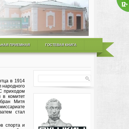
ЬНАЯ ПРИЕМНАЯ
ГОСТЕВАЯ КНИГА
отца в 1914
ел народного
 С приходом
 в комитет
збран Митя
миссариате
затем стал
ов спорта и