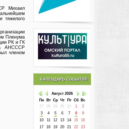
СР Михаил
дальнейшем
е тяжелого
рганизации
ном Пленума
ции РК и ГК
ва АНСССР
был членом
КАЛЕНДАРЬ СОБЫТИЙ
Август
2026
Пн
Вт
Ср
Чт
Пт
Сб
Вс
27
28
29
30
31
1
2
3
4
5
6
7
8
9
10
11
12
13
14
15
16
17
18
19
20
21
22
23