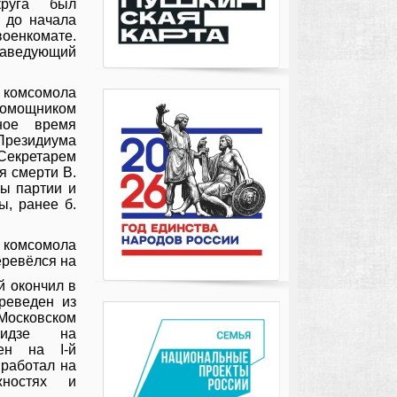
круга был
 до начала
военкомате.
аведующий
комсомола
помощником
ьное время
 Президиума
Секретарем
я смерти В.
ты партии и
ы, ранее б.
 комсомола
еревёлся на
й окончил в
реведен из
 Московском
икидзе на
влен на
I
-й
 работал на
жностях и