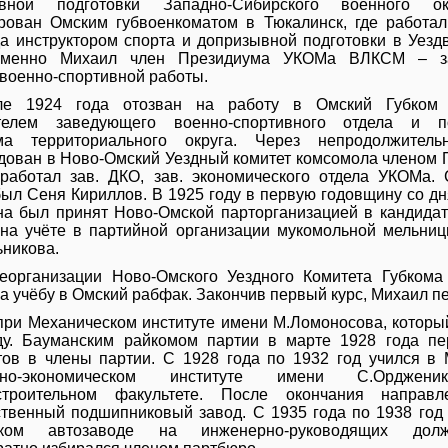
ывной подготовки Западно-Сибирского военного о
рован Омским губвоенкоматом в Тюкалинск, где работал
да инструктором спорта и допризывной подготовки в Уезд
еменно Михаил член Президиума УКОМа ВЛКСМ – з
 военно-спортивной работы.
ле 1924 года отозван на работу в Омский Губком 
ителем заведующего военно-спортивного отдела и 
ма территориального округа. Через непродолжител
дован в Ново-Омский Уездный комитет комсомола членом
работал зав. ДКО, зав. экономического отдела УКОМа. 
ыл Сеня Кириллов. В 1925 году в первую годовщину со дн
на был принят Ново-Омской парторганизацией в кандида
 на учёте в партийной организации мукомольной мельниц
ьникова.
еорганизации Ново-Омского Уездного Комитета Губкома
а учёбу в Омский рабфак. Закончив первый курс, Михаил п
при Механическом институте имени М.Ломоносова, которы
ду. Бауманским райкомом партии в марте 1928 года пе
тов в члены партии. С 1928 года по 1932 год учился в
рно-экономическом институте имени С.Орджен
строительном факультете. После окончания напра
ственный подшипниковый завод. С 1935 года по 1938 год
ском автозаводе на инженерно-руководящих дол