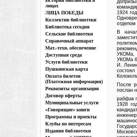
История библиотеки в
доприз
лицах
команди
1924 го
ЛИЦА ПОБЕДЫ
Одновр
Коллектив библиотеки
отделом
Библиотека сегодня
В нача
Сельские библиотеки
замест
Справочный аппарат
политко
Мат.-техн. обеспечение
рекомен
УКОМа, 
Доступная среда
УКОМа б
Услуги библиотеки
И. Лени
Пушкинская карта
состоял
Оплата билетов
Колокол
(Платежная информация)
После р
Реквизиты организации
послан н
Договор оферты
рабфак 
Муниципальные услуги
1928 го
«Говорящие» книги
кандида
инжене
Программы и проекты
машино
Клубы по интересам
Государ
Издания библиотеки
Москов