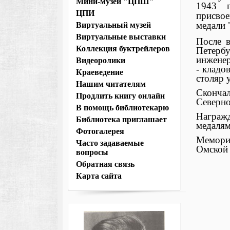
Мини-музей "ЦПШ"
1943 г
ЦПИ
присвое
медали 
Виртуальный музей
Виртуальные выставки
После 
Коллекция буктрейлеров
Петербу
инженер
Видеоролики
- кладо
Краеведение
столяр 
Нашим читателям
Сконча
Продлить книгу онлайн
Северно
В помощь библиотекарю
Награжд
Библиотека приглашает
медалям
Фотогалерея
Мемориа
Часто задаваемые
Омской 
вопросы
Обратная связь
Карта сайта