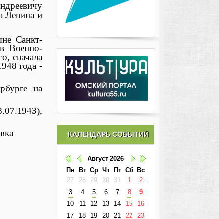
дреевичу
а Ленина и
ыне Санкт-
 в Военно-
о, сначала
948 года -
рбурге на
.07.1943),
евка
КАЛЕНДАРЬ СОБЫТИЙ
Август
2026
Пн
Вт
Ср
Чт
Пт
Сб
Вс
27
28
29
30
31
1
2
3
4
5
6
7
8
9
10
11
12
13
14
15
16
17
18
19
20
21
22
23