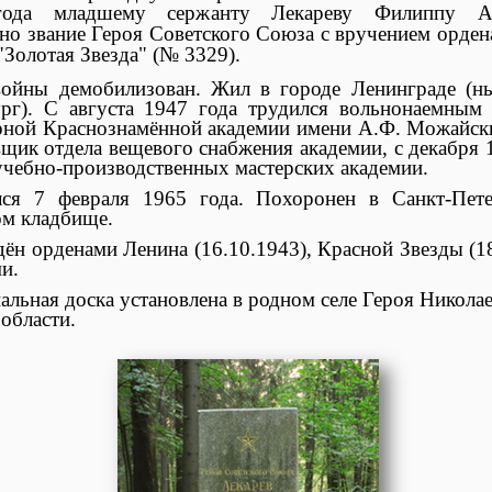
ода младшему сержанту Лекареву Филиппу Ан
но звание Героя Советского Союза с вручением орден
"Золотая Звезда" (№ 3329).
войны демобилизован. Жил в городе Ленинграде (н
рг). С августа 1947 года трудился вольнонаемным
ной Краснознамённой академии имени А.Ф. Можайскг
вщик отдела вещевого снабжения академии, с декабря 1
учебно-производственных мастерских академии.
лся 7 февраля 1965 года. Похоронен в Санкт-Пете
м кладбище.
ён орденами Ленина (16.10.1943), Красной Звезды (18
и.
льная доска установлена в родном селе Героя Никола
области.