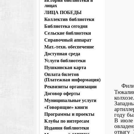
История библиотеки в
лицах
ЛИЦА ПОБЕДЫ
Коллектив библиотеки
Библиотека сегодня
Сельские библиотеки
Справочный аппарат
Мат.-техн. обеспечение
Доступная среда
Услуги библиотеки
Пушкинская карта
Оплата билетов
(Платежная информация)
Фили
Реквизиты организации
Тюкалин
Договор оферты
колхоз
Муниципальные услуги
Запад
«Говорящие» книги
артилл
году бы
Программы и проекты
В июле 
Клубы по интересам
овладен
Издания библиотеки
отвагу