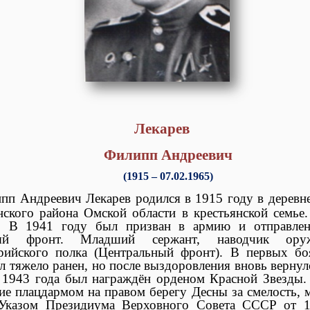
Лекарев
Филипп Андреевич
(1915 – 07.02.1965)
пп Андреевич Лекарев родился в 1915 году в деревн
ского района Омской области в крестьянской семье.
е. В 1941 году был призван в армию и отправле
ный фронт. Младший сержант, наводчик ору
ерийского полка (Центральный фронт). В первых б
л тяжело ранен, но после выздоровления вновь вернулс
1943 года был награждён орденом Красной Звезды.
ие плацдармом на правом берегу Десны за смелость, 
 Указом Президиума Верховного Совета СССР от 1