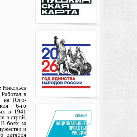
е Никольск
 Работал в
н на Юго-
жия 6-го
оях в 1941
я в строй.
 В боях за
мужество и
6 октября