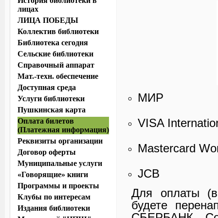
История библиотеки в
лицах
ЛИЦА ПОБЕДЫ
Коллектив библиотеки
Библиотека сегодня
Сельские библиотеки
Справочный аппарат
Мат.-техн. обеспечение
Доступная среда
МИР
Услуги библиотеки
Пушкинская карта
VISA Internatio
Оплата билетов
(Платежная информация)
Реквизиты организации
Mastercard 
Договор оферты
Муниципальные услуги
JCB
«Говорящие» книги
Программы и проекты
Для оплаты (в
Клубы по интересам
будете перен
Издания библиотеки
СБЕРБАНК. Со