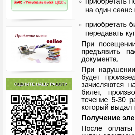
приобретать п
на один сеанс
приобретать б
передавать ку
При посещении
предъявить па
документа.
При нарушении
будет произве
зачисляются н
ОЦЕНИТЕ НАШУ РАБОТУ
билет, произв
течение 5-30 р
который выдал 
Получение эле
После оплаты 