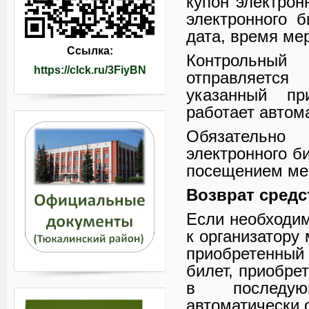
купон электрон
электронного б
дата, время ме
Ссылка:
Контрольны
https://clck.ru/3FiyBN
отправляетс
указанный пр
работает автом
Обязательно 
электронного б
посещением ме
Возврат средс
Если необходим
к организатору
приобретенный
билет, приобре
в последую
автоматически 