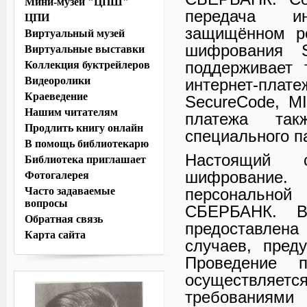
Мини-музей "ЦПШ"
передача и
ЦПИ
защищённом ре
Виртуальный музей
шифрования 
Виртуальные выставки
поддерживает 
Коллекция буктрейлеров
Видеоролики
интернет-плат
Краеведение
SecureCode, MI
Нашим читателям
платежа так
Продлить книгу онлайн
специального п
В помощь библиотекарю
Настоящий с
Библиотека приглашает
шифрование. 
Фотогалерея
Часто задаваемые
персональной
вопросы
СБЕРБАНК. В
Обратная связь
предоставлен
Карта сайта
случаев, пред
Проведение 
осуществляе
требованиями 