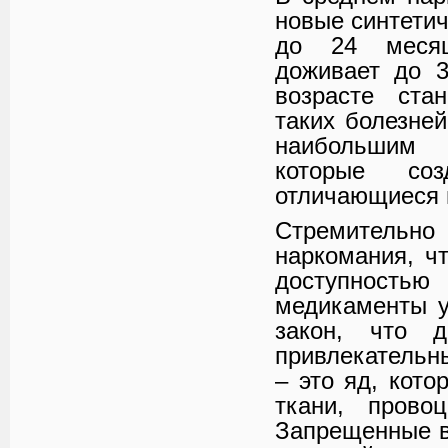
новые синтетич
до 24 месяц
доживает до 3
возрасте ста
таких болезне
наибольшим 
которые со
отличающиеся 
Стремительн
наркомания, ч
доступност
медикаменты у
закон, что д
привлекательн
– это яд, кото
ткани, прово
Запрещенные в