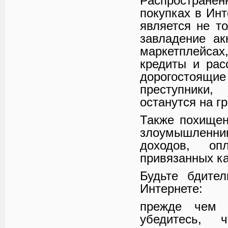
Распростране
покупках в Ин
является не т
завладение ак
маркетплейса
кредиты и рас
дорогостоя
преступники
останутся на г
Также похищен
злоумышленни
доходов, о
привязанных ка
Будьте бдите
Интернете:
прежде чем 
убедитесь,