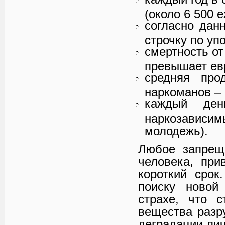
(около 6 500 
согласно дан
строчку по уп
смертность от
превышает ев
средняя про
наркоманов – 
каждый де
наркозависим
молодежь).
Любое запрещ
человека, при
короткий срок
поиску новой
страхе, что 
вещества разру
деградации лич