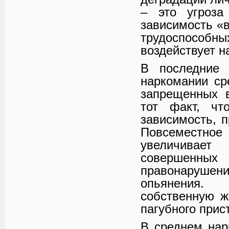
– это угроза
зависимость «
трудоспосо
воздействует н
В последние 
наркомании ср
запрещенных 
тот факт, чт
зависимость, п
Повсеместно
увеличивае
совершенны
правонаруш
опьянения.
собственную ж
пагубного прис
В среднем нар