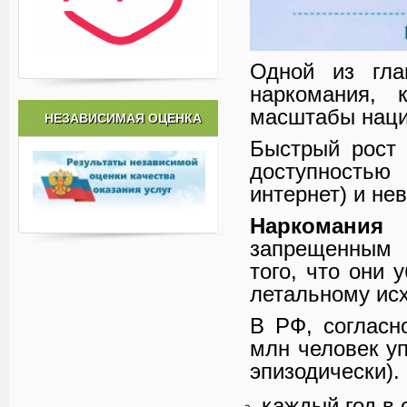
Одной из гла
наркомания, 
масштабы наци
НЕЗАВИСИМАЯ ОЦЕНКА
Быстрый рост 
доступностью
интернет) и не
Наркомани
запрещенным 
того, что они 
летальному исх
В РФ, согласн
млн человек уп
эпизодически).
каждый год в 