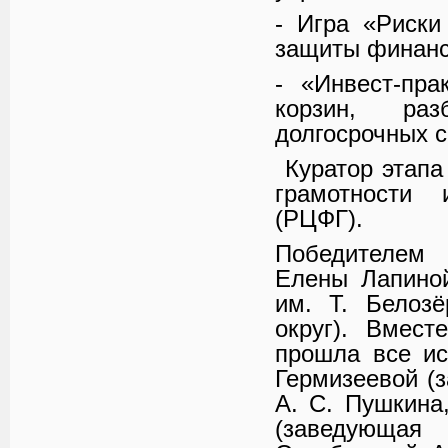
- Игра «Риски
защиты финанс
- «Инвест-пр
корзин, ра
долгосрочных 
Куратор этапа
грамотности 
(РЦФГ).
Победителем 
Елены Лапиной
им. Т. Белозё
округ). Вмес
прошла все и
Гермизеевой (
А. С. Пушкина
(заведующая 