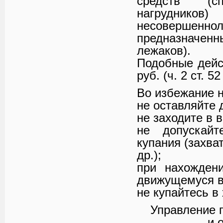
средств (сп
нагрудник
несовершенно
предназначен
лежаков).
Подобные дейс
руб. (ч. 2 ст. 
Во избежание н
не оставляйте 
не заходите в 
не допускайт
купания (захва
др.);
при нахожден
движущемуся в
не купайтесь в
Управление 
и 