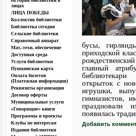
История библиотеки в
лицах
ЛИЦА ПОБЕДЫ
Коллектив библиотеки
Библиотека сегодня
Сельские библиотеки
Справочный аппарат
бусы, гирлянд
Мат.-техн. обеспечение
приходской клас
Доступная среда
рождественский 
Услуги библиотеки
главный атриб
Пушкинская карта
библиотекари
Оплата билетов
(Платежная информация)
открыток с нов
Реквизиты организации
игрушки, вып
Договор оферты
гимназистов, и
Муниципальные услуги
праздновали и
«Говорящие» книги
появилась тради
Программы и проекты
Клубы по интересам
Добавить коммен
Издания библиотеки