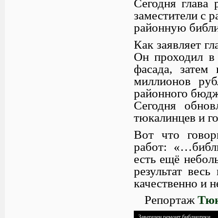
Сегодня глава 
заместители с 
районную библи
Как заявляет г
Он проходил в 
фасада, затем
миллионов руб
районного бюдж
Сегодня обнов
тюкалинцев и го
Вот что говор
работ: «…библи
есть ещё небол
результат весь
качественно и н
Репортаж
Тюк
Завершен ремонт библиотеки