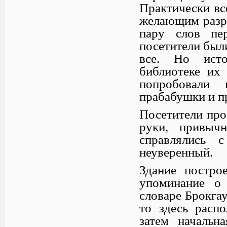
Практически вс
желающим разре
пару слов пе
посетители был
все. Но исто
библиотеке их 
попробовали 
прабабушки и п
Посетители про
руки, привыч
справлялись 
неуверенный.
Здание постро
упоминание о
словаре Брокгау
то здесь распо
затем начальн