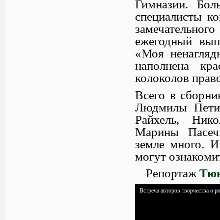
Гимназии. Бол
специалисты ко
замечательного
ежегодный вып
«Моя ненагляд
наполнена кр
колоколов прав
Всего в сборни
Людмилы Пети
Райхель, Нико
Марины Пасеч
земле много. И
могут ознакоми
Репортаж
Тюк
Встреча авторов творчества о р