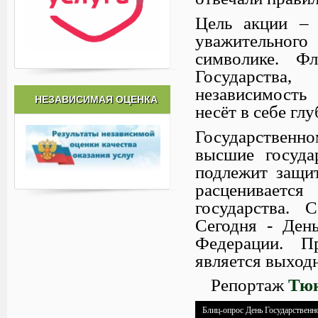
Цель акции – 
уважительног
символике. Ф
Государства
независимость 
НЕЗАВИСИМАЯ ОЦЕНКА
несёт в себе гл
Государственн
высшие госуда
подлежит защит
расцениваетс
государства. 
Сегодня - День
Федерации. П
является выходн
Репортаж
Тюк
Блиц-опрос День Государственн