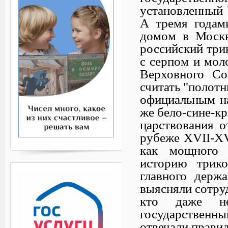
установленный У
А тремя годами
домом в Москв
российский три
с серпом и мол
Верховного Со
считать "полотн
официальным н
же бело-сине-к
царствования о
рубеже XVII-XV
как мощного 
историю трико
главного держ
выясняли сотру
кто даже не
государственн
отвечали правил