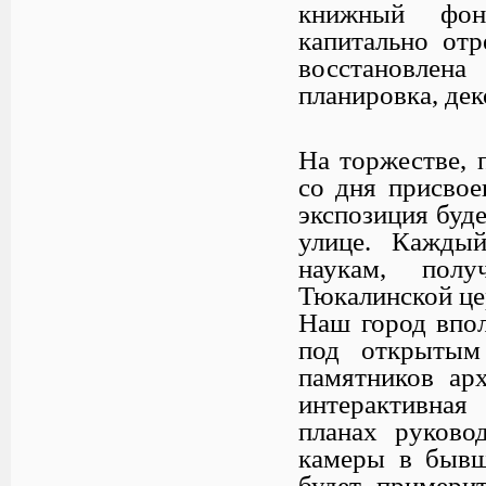
книжный фон
капитально отр
восстановлен
планировка, дек
На торжестве, 
со дня присвое
экспозиция буд
улице. Кажды
наукам, полу
Тюкалинской це
Наш город впол
под открытым
памятников арх
интерактивная
планах руково
камеры в бывш
будет примерит