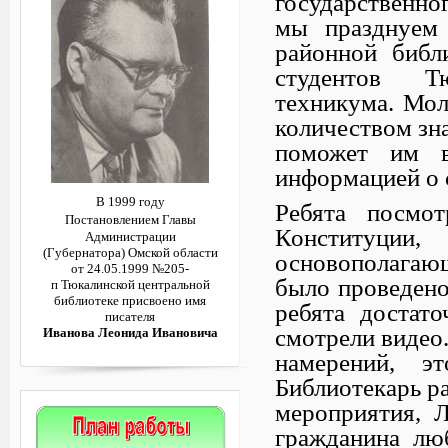
государственно
мы празднуем 
районной библ
студентов Тю
техникума. Мо
количеством зна
поможет им в
информацией о 
В 1999 году
Ребята посмот
Постановлением
Главы
Конституции,
Администрации
(Губернатора)
Омской области
основополагаю
от 24.05.1999 №205-
было проведено
п
Тюкалинской центральной
библиотеке
присвоено имя
ребята достат
писателя
смотрели видео
Иванова Леонида Ивановича
намерений, э
Библиотекарь р
мероприятия, Л
гражданина лю