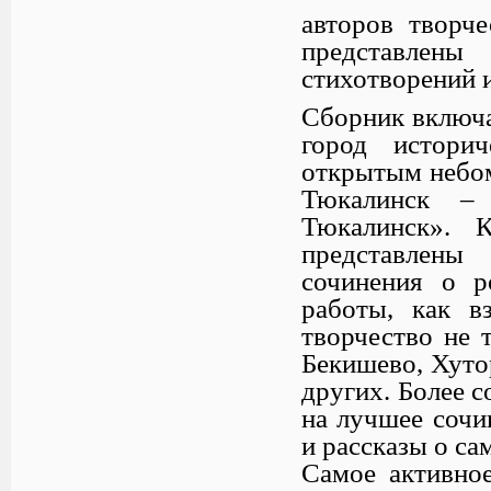
авторов творч
представлены
стихотворений 
Сборник включа
город истори
открытым небом
Тюкалинск –
Тюкалинск». 
представлены
сочинения о р
работы, как в
творчество не 
Бекишево, Хуто
других. Более с
на лучшее сочи
и рассказы о с
Самое активное