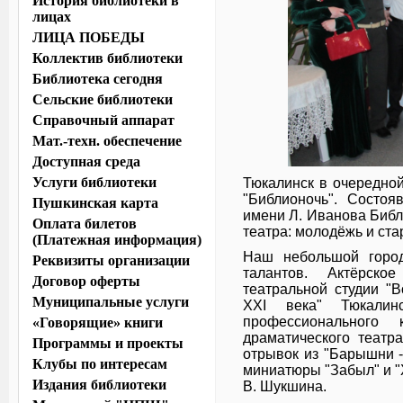
История библиотеки в
лицах
ЛИЦА ПОБЕДЫ
Коллектив библиотеки
Библиотека сегодня
Сельские библиотеки
Справочный аппарат
Мат.-техн. обеспечение
Доступная среда
Услуги библиотеки
Тюкалинск в очередной
"Библионочь". Состо
Пушкинская карта
имени Л. Иванова Библ
Оплата билетов
театра: молодёжь и ст
(Платежная информация)
Наш небольшой город
Реквизиты организации
талантов. Актёрско
Договор оферты
театральной студии "
Муниципальные услуги
XXI века" Тюкали
профессионального 
«Говорящие» книги
драматического театр
Программы и проекты
отрывок из "Барышни -
Клубы по интересам
миниатюры "Забыл" и "Х
Издания библиотеки
В. Шукшина.