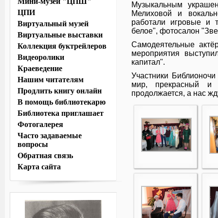
Мини-музей "ЦПШ"
Музыкальным украше
ЦПИ
Мелиховой и вокальн
работали игровые и т
Виртуальный музей
белое", фотосалон "Зве
Виртуальные выставки
Самодеятельные актё
Коллекция буктрейлеров
мероприятия выступил
Видеоролики
капитал".
Краеведение
Участники Библионочи
Нашим читателям
мир, прекрасный и 
Продлить книгу онлайн
продолжается, а нас жд
В помощь библиотекарю
Библиотека приглашает
Фотогалерея
Часто задаваемые
вопросы
Обратная связь
Карта сайта