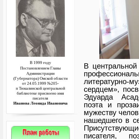
В 1999 году
В центральной
Постановлением
Главы
профессион
Администрации
(Губернатора)
Омской области
литературно-м
от 24.05.1999 №205-
сердцем», пос
п
Тюкалинской центральной
библиотеке
присвоено имя
Эдуарда Асад
писателя
поэта и проза
Иванова Леонида Ивановича
мужеству челов
нашедшего в с
Присутствующи
писателя, п