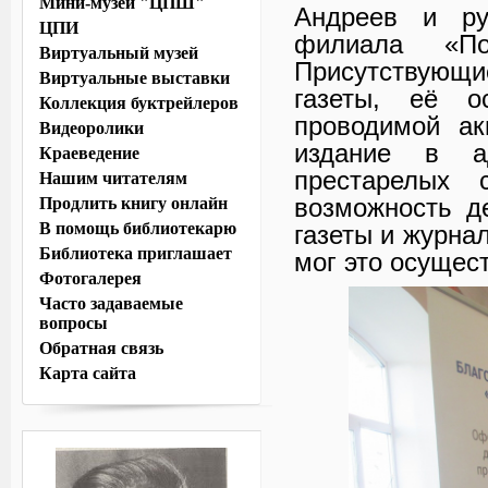
Мини-музей "ЦПШ"
Андреев и ру
ЦПИ
филиала «П
Виртуальный музей
Присутствующи
Виртуальные выставки
газеты, её о
Коллекция буктрейлеров
проводимой ак
Видеоролики
издание в а
Краеведение
престарелых 
Нашим читателям
возможность д
Продлить книгу онлайн
В помощь библиотекарю
газеты и журна
Библиотека приглашает
мог это осущес
Фотогалерея
Часто задаваемые
вопросы
Обратная связь
Карта сайта