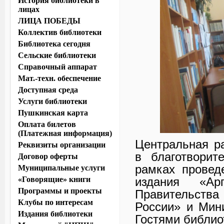
История библиотеки в
лицах
ЛИЦА ПОБЕДЫ
Коллектив библиотеки
Библиотека сегодня
Сельские библиотеки
Справочный аппарат
Мат.-техн. обеспечение
Доступная среда
Услуги библиотеки
Пушкинская карта
Оплата билетов
(Платежная информация)
Центральная р
Реквизиты организации
в благотворит
Договор оферты
рамках провед
Муниципальные услуги
«Говорящие» книги
издания «А
Программы и проекты
Правительств
Клубы по интересам
России» и Мин
Издания библиотеки
Гостями библио