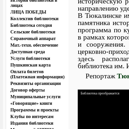
историческую р
История библиотеки в
лицах
направлению уде
ЛИЦА ПОБЕДЫ
В Тюкалинске и
Коллектив библиотеки
памятника истор
Библиотека сегодня
программа по к
Сельские библиотеки
в рамках которо
Справочный аппарат
и сооружения.
Мат.-техн. обеспечение
церковно-приход
Доступная среда
здесь распола
Услуги библиотеки
библиотека им. 
Пушкинская карта
Оплата билетов
Репортаж
Тюк
(Платежная информация)
Реквизиты организации
Договор оферты
Библиотека преображается
Муниципальные услуги
«Говорящие» книги
Программы и проекты
Клубы по интересам
Издания библиотеки