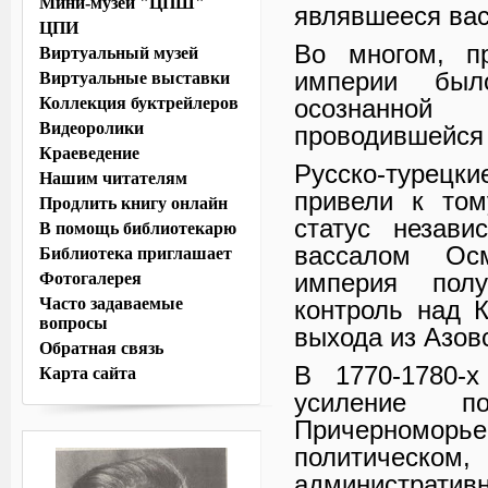
Мини-музей "ЦПШ"
являвшееся ва
ЦПИ
Во многом, п
Виртуальный музей
империи было
Виртуальные выставки
Коллекция буктрейлеров
осознанной
Видеоролики
проводившейся 
Краеведение
Русско-турецки
Нашим читателям
привели к том
Продлить книгу онлайн
статус незави
В помощь библиотекарю
вассалом Ос
Библиотека приглашает
империя полу
Фотогалерея
Часто задаваемые
контроль над 
вопросы
выхода из Азов
Обратная связь
В 1770-1780-х
Карта сайта
усиление п
Причерноморье
политическ
административ