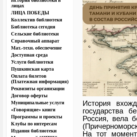
История библиотеки в
лицах
ЛИЦА ПОБЕДЫ
Коллектив библиотеки
Библиотека сегодня
Сельские библиотеки
Справочный аппарат
Мат.-техн. обеспечение
Доступная среда
Услуги библиотеки
Пушкинская карта
Оплата билетов
(Платежная информация)
Реквизиты организации
Договор оферты
История вхожд
Муниципальные услуги
государства б
«Говорящие» книги
Программы и проекты
Россия, вела 
Клубы по интересам
(Причерноморс
Издания библиотеки
На тот момент