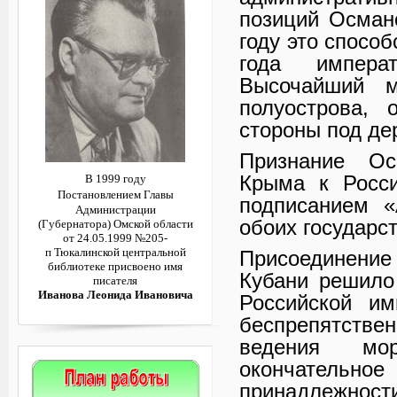
позиций Осман
году это способ
года импера
Высочайший м
полуострова, 
стороны под де
Признание Ос
Крыма к Росси
В 1999 году
Постановлением
Главы
подписанием «
Администрации
обоих государст
(Губернатора)
Омской области
от 24.05.1999 №205-
п
Тюкалинской центральной
Присоединение
библиотеке
присвоено имя
Кубани решило
писателя
Иванова Леонида Ивановича
Российской им
беспрепятств
ведения мо
окончатель
принадлежност