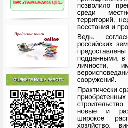
позволило пре
среди местн
территорий, н
восстания и пр
Ведь, согла
российских зе
предоставл
подданными, в 
личности, 
вероисповедан
сооружений.
ОЦЕНИТЕ НАШУ РАБОТУ
Практически ср
приобретенн
строительство
новые и раз
широкое расп
хозяйство, в