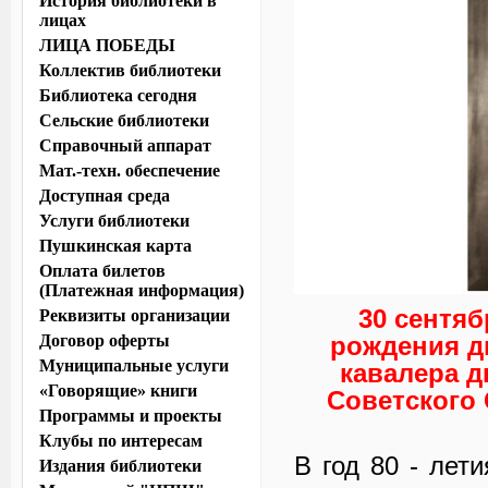
История библиотеки в
лицах
ЛИЦА ПОБЕДЫ
Коллектив библиотеки
Библиотека сегодня
Сельские библиотеки
Справочный аппарат
Мат.-техн. обеспечение
Доступная среда
Услуги библиотеки
Пушкинская карта
Оплата билетов
(Платежная информация)
30 сентяб
Реквизиты организации
Договор оферты
рождения д
Муниципальные услуги
кавалера д
«Говорящие» книги
Советского
Программы и проекты
Клубы по интересам
В год 80 - лет
Издания библиотеки