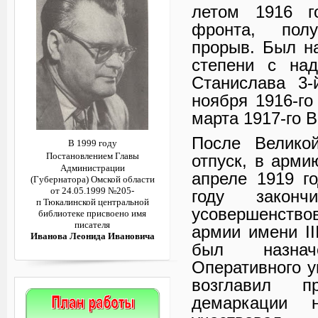
летом 1916 г
фронта, полу
прорыв. Был н
степени с над
Станислава 3-
ноября 1916-го
марта 1917-го 
После Велико
В 1999 году
Постановлением
Главы
отпуск, в арми
Администрации
апреле 1919 г
(Губернатора)
Омской области
от 24.05.1999 №205-
году закончи
п
Тюкалинской центральной
усовершенство
библиотеке
присвоено имя
писателя
армии имени II
Иванова Леонида Ивановича
был назнач
Оперативного у
возглавил п
демаркации н