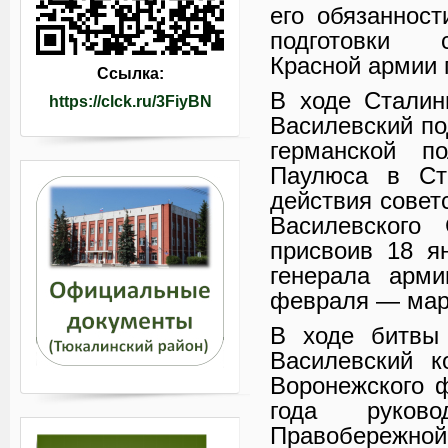
его обязанност
подготовки с
Красной армии 
Ссылка:
В ходе Сталин
https://clck.ru/3FiyBN
Василевский по
германской п
Паулюса в Ста
действия совет
Василевского
присвоив 18 я
генерала арм
февраля — мар
В ходе битвы 
Василевский к
Воронежского ф
года руково
Правобережной