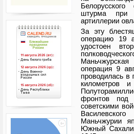
Белорусского
штурма при 
артиллерии овл
За эту блестя
операцию 19 а
удостоен вто
полководческо
Маньчжурская
операция 9 авг
проводилась в 
километров и
Полуторамилли
фронтов под 
советскими во
Василевского
Маньчжурии яп
Южный Сахалин