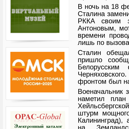
В ночь на 18 ф
Сталина замени
РККА своим з
Антоновым, мо
времени прово
лишь по вызова
Сталин обеща
пришло сообщ
Белорусским
Черняховског
фронтом был на
Военачальник з
наметил план 
Хейльсбергско
штурм мощного
Калининград),
на Земландс