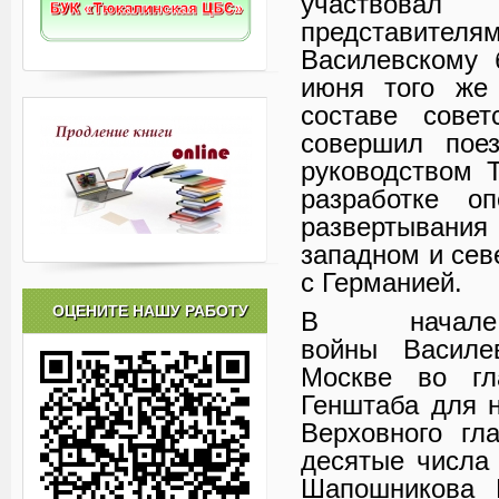
участвова
представителя
Василевскому 
июня того же 
составе совет
совершил пое
руководством 
разработке оп
развертывания 
западном и сев
с Германией.
ОЦЕНИТЕ НАШУ РАБОТУ
В начале
войны Василе
Москве во гл
Генштаба для 
Верховного гл
десятые числа 
Шапошникова 