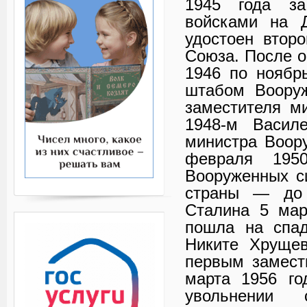
1945 года за
войсками на 
удостоен втор
Союза. После о
1946 по ноябр
штабом Вооруж
заместителя м
1948-м Васил
министра Воор
февраля 195
Вооруженных с
страны — до 
Сталина 5 мар
пошла на спад
Никите Хрущев
первым замест
марта 1956 го
увольнении