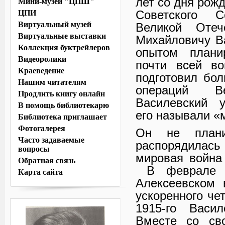
лет со дня ро
Мини-музей "ЦПШ"
Советского 
ЦПИ
Виртуальный музей
Великой Оте
Виртуальные выставки
Михайловичу В
Коллекция буктрейлеров
опытом плани
Видеоролики
почти всей во
Краеведение
подготовил бо
Нашим читателям
операций В
Продлить книгу онлайн
Василевский у
В помощь библиотекарю
его называли «
Библиотека приглашает
Фотогалерея
Он не план
Часто задаваемые
распорядила
вопросы
мировая война
Обратная связь
В феврале 1
Карта сайта
Алексеевском 
ускоренного че
1915-го Васи
Вместе со сво