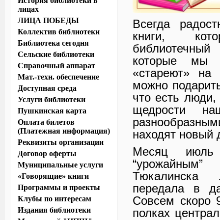
История библиотеки в
лицах
ЛИЦА ПОБЕДЫ
Всегда радост
Коллектив библиотеки
книги, кот
Библиотека сегодня
библиотечный
Сельские библиотеки
которые мы п
Справочный аппарат
«стареют» на
Мат.-техн. обеспечение
можно подарить
Доступная среда
что есть люди,
Услуги библиотеки
щедрости на
Пушкинская карта
разнообразны
Оплата билетов
(Платежная информация)
находят новый 
Реквизиты организации
Месяц июль
Договор оферты
“урожайным”
Муниципальные услуги
Тюкалинска 
«Говорящие» книги
передала в да
Программы и проекты
Совсем скоро 
Клубы по интересам
Издания библиотеки
полках централ