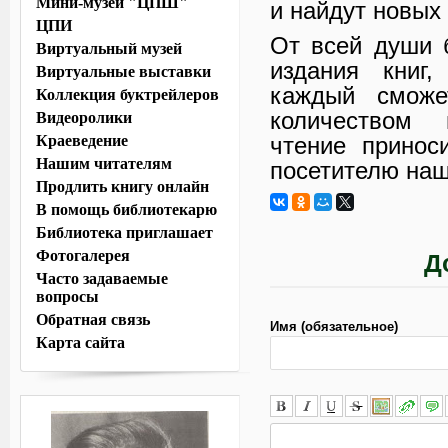
Мини-музей "ЦПШ"
и найдут новых
ЦПИ
От всей души 
Виртуальный музей
издания книг
Виртуальные выставки
каждый сможе
Коллекция буктрейлеров
количеством 
Видеоролики
Краеведение
чтение принос
Нашим читателям
посетителю наш
Продлить книгу онлайн
В помощь библиотекарю
Библиотека приглашает
Фотогалерея
Д
Часто задаваемые
вопросы
Обратная связь
Имя (обязательное)
Карта сайта