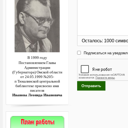
Осталось:
1000
симв
Подписаться на уведомл
В 1999 году
Постановлением
Главы
Администрации
(Губернатора)
Омской области
от 24.05.1999 №205-
п
Тюкалинской центральной
Отправить
библиотеке
присвоено имя
писателя
Иванова Леонида Ивановича