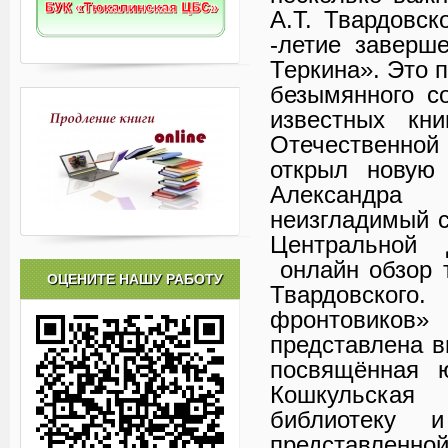
А.Т. Твардовск
-летие заверш
Теркина». Это 
безымянного с
известных кн
Отечественной
открыл новую 
Александра
неизгладимый с
Центральной 
онлайн обзор 
ОЦЕНИТЕ НАШУ РАБОТУ
Твардовского
фронтовико
представлена в
посвящённая 
Кошкульская 
библиотеку и
представле