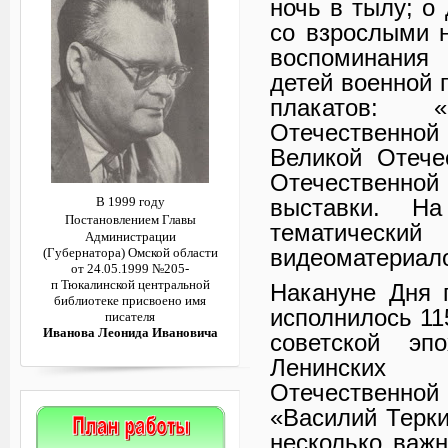
ночь в тылу; о
со взрослыми н
воспоминания 
детей военной 
плакатов: 
Отечественной
Великой Отече
Отечественной
выставки. Н
В 1999 году
Постановлением
Главы
тематическ
Администрации
видеоматериал
(Губернатора)
Омской области
от 24.05.1999 №205-
п
Тюкалинской центральной
Накануне Дня 
библиотеке
присвоено имя
исполнилось 11
писателя
Иванова Леонида Ивановича
советской эп
Ленинских 
Отечественной
«Василий Терки
несколько важн