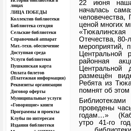
История библиотеки в
22 июня наша
лицах
началась сама
ЛИЦА ПОБЕДЫ
человечества, 
Коллектив библиотеки
ценой многих 
Библиотека сегодня
«Тюкалинская
Сельские библиотеки
Отечества, 80-
Справочный аппарат
мероприятий, 
Мат.-техн. обеспечение
Центральной р
Доступная среда
Услуги библиотеки
районная ак
Пушкинская карта
Центральной 
Оплата билетов
размещён вид
(Платежная информация)
Ребята из Тюк
Реквизиты организации
помнят об этом
Договор оферты
Муниципальные услуги
Библиотекам
«Говорящие» книги
проведены час
Программы и проекты
годам…» (Кабы
Клубы по интересам
утро 41-го го
Издания библиотеки
библиотеки