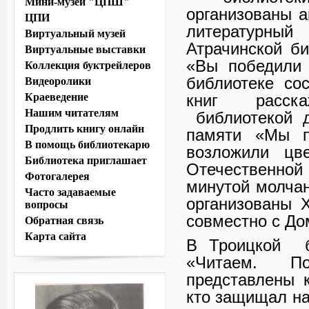
Мини-музей "ЦПШ"
организованы 
ЦПИ
литературный
Виртуальный музей
Атрачинской би
Виртуальные выставки
«Вы победили 
Коллекция буктрейлеров
библиотеке со
Видеоролики
Краеведение
книг расск
Нашим читателям
библиотекой 
Продлить книгу онлайн
памяти «Мы п
В помощь библиотекарю
возложили цв
Библиотека приглашает
Отечественной
Фотогалерея
минутой молчан
Часто задаваемые
организованы 
вопросы
совместно с До
Обратная связь
Карта сайта
В Троицкой б
«Читаем. П
представлены к
кто защищал на