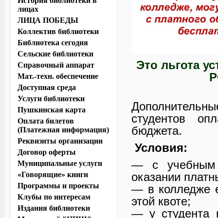
История библиотеки в
лицах
ЛИЦА ПОБЕДЫ
Коллектив библиотеки
Библиотека сегодня
Сельские библиотеки
Это льгота у
Справочный аппарат
Р
Мат.-техн. обеспечение
Доступная среда
Услуги библиотеки
Дополнительны
Пушкинская карта
студентов оп
Оплата билетов
бюджета.
(Платежная информация)
Реквизиты организации
Условия:
Договор оферты
— с учебным 
Муниципальные услуги
оказании платн
«Говорящие» книги
Программы и проекты
— в колледже 
Клубы по интересам
этой квоте;
Издания библиотеки
— у студента 