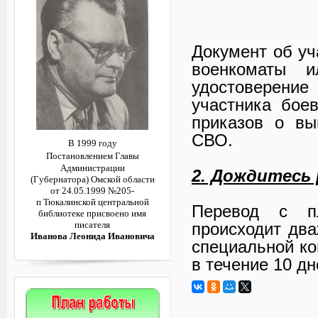
Документ об уч
военкоматы и
удостоверение
участника бое
приказов о вы
СВО.
В 1999 году
Постановлением
Главы
Администрации
2. Дождитесь
(Губернатора)
Омской области
от 24.05.1999 №205-
п
Тюкалинской центральной
Перевод с пл
библиотеке
присвоено имя
происходит дв
писателя
Иванова Леонида Ивановича
специальной ко
в течение 10 д