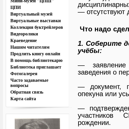
Мини-музей "ЦПШ"
дисциплинарны
ЦПИ
— отсутствуют 
Виртуальный музей
Виртуальные выставки
Коллекция буктрейлеров
Что надо сдел
Видеоролики
Краеведение
1. Соберите 
Нашим читателям
учёбы:
Продлить книгу онлайн
В помощь библиотекарю
— заявление
Библиотека приглашает
заведения о пе
Фотогалерея
Часто задаваемые
— документ, п
вопросы
Обратная связь
опекуна или ус
Карта сайта
— подтвержден
участников 
рождении.