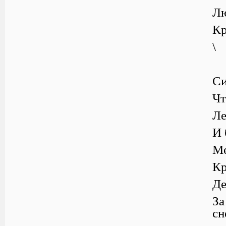
Лю
Кр
\
Си
Чт
Ле
И 
Ме
Кр
Де
За
сн