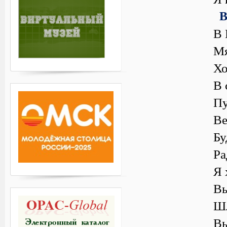
В 
Мя
Хо
В 
Пу
Ве
Бу
Ра
Я 
Вы
Шл
Вы