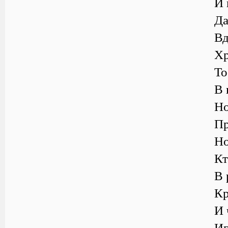
И 
Да
Вд
Хр
То
В 
Но
Пр
Но
Кт
В 
Кр
И 
Иг