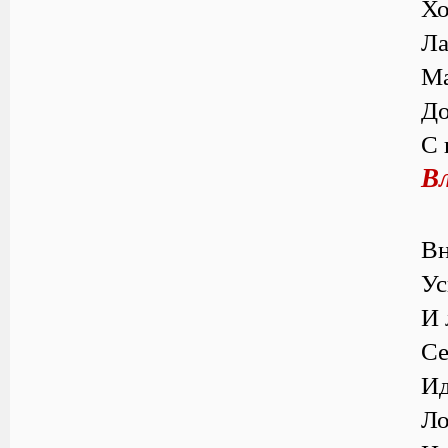
Хо
Ла
Ма
До
С 
В
Вн
Ус
И 
Се
Ид
Ло