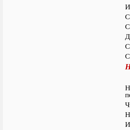
И
С
С
Д
С
С
Н
Н
п
Ч
Н
И