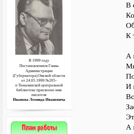
В 
Ко
Об
К 
А 
В 1999 году
Мя
Постановлением
Главы
Администрации
По
(Губернатора)
Омской области
от 24.05.1999 №205-
И 
п
Тюкалинской центральной
библиотеке
присвоено имя
Вс
писателя
Иванова Леонида Ивановича
За
Эт
А 