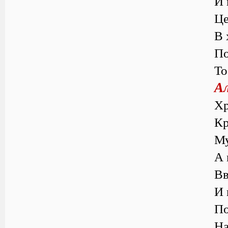
И 
Це
В 
По
То
А
Хр
Кр
Му
А 
Вв
И 
По
На