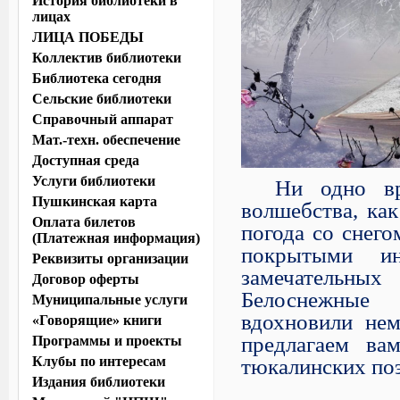
История библиотеки в
лицах
ЛИЦА ПОБЕДЫ
Коллектив библиотеки
Библиотека сегодня
Сельские библиотеки
Справочный аппарат
Мат.-техн. обеспечение
Доступная среда
Услуги библиотеки
Ни одно вр
Пушкинская карта
волшебства, ка
Оплата билетов
погода со снег
(Платежная информация)
покрытыми ин
Реквизиты организации
замечательных
Договор оферты
Белоснежные 
Муниципальные услуги
вдохновили нем
«Говорящие» книги
предлагаем ва
Программы и проекты
тюкалинских поэ
Клубы по интересам
Издания библиотеки