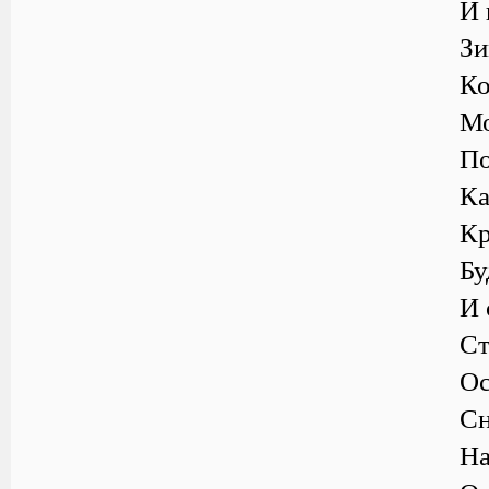
И 
Зи
Ко
Мо
По
Ка
Кр
Бу
И 
Ст
Ос
Сн
На