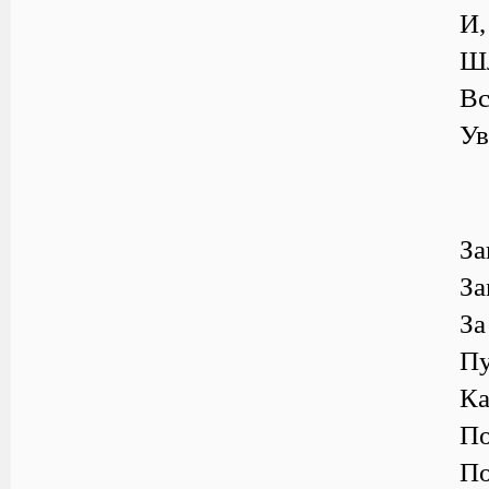
И,
Шл
Вс
Ув
За
За
За
Пу
Ка
По
По