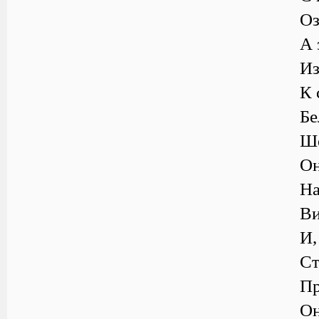
Оз
А 
Из
К 
Бе
Ше
Он
На
Ви
И,
Ст
Пр
Он