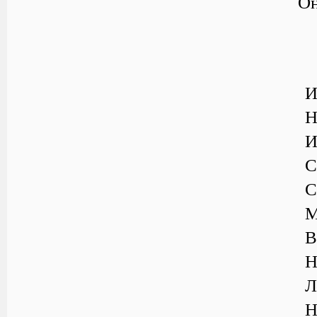
Он
И
Н
И
С
С
М
В
Н
Л
Н