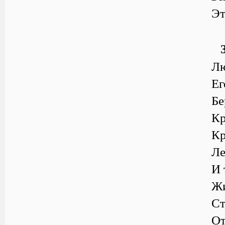
Эт
Лю
Ег
Бе
Кр
Кр
Ле
И 
Жи
Ст
От