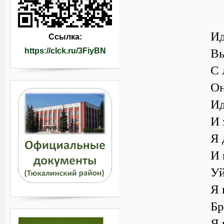
Ид
Ссылка:
Вы
https://clck.ru/3FiyBN
С 
Он
Ид
И 
Я 
И 
Уй
Я 
Бр
Я 