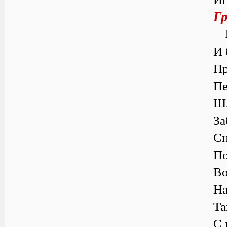
Г
И 
Пр
Пе
Шл
За
Сн
По
Во
На
Та
С 