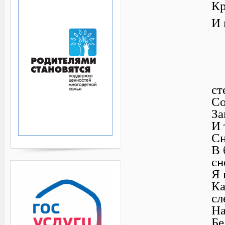
Кр
И 
ст
Со
За
И 
Сн
В 
с
Я 
Ка
сл
На
Бе