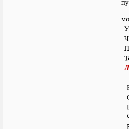
пу
мо
У
Ч
П
Т
Л