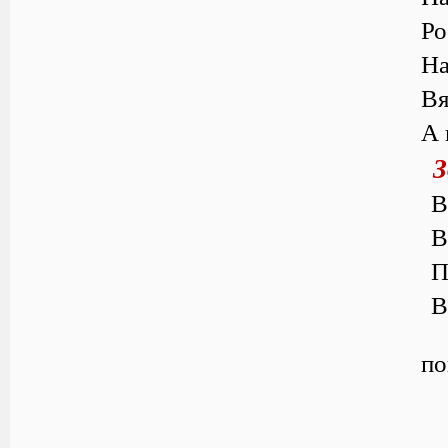
Ро
На
Вя
А 
З
В
В
П
В
по