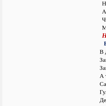
Н
А
Ч
М
Н
В 
За
За
А 
Са
Гу
Де