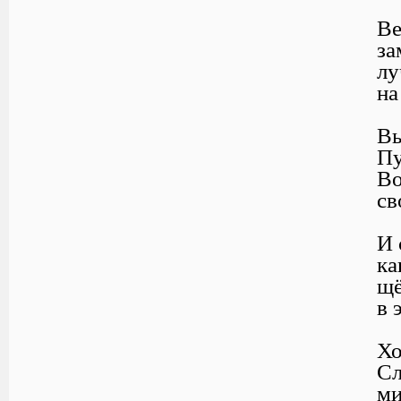
Ве
за
лу
на
Вы
Пу
Во
св
И 
ка
щё
в 
Хо
Сл
ми