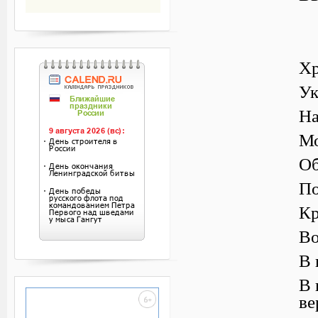
Хр
Ук
На
Мо
Об
По
Кр
Во
В 
В 
ве