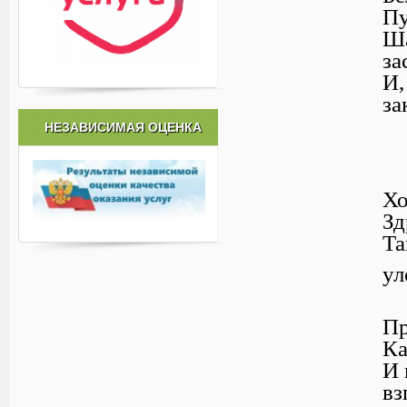
Пу
Ша
за
И,
за
НЕЗАВИСИМАЯ ОЦЕНКА
Хо
Зд
Та
ул
Пр
Ка
И 
вз