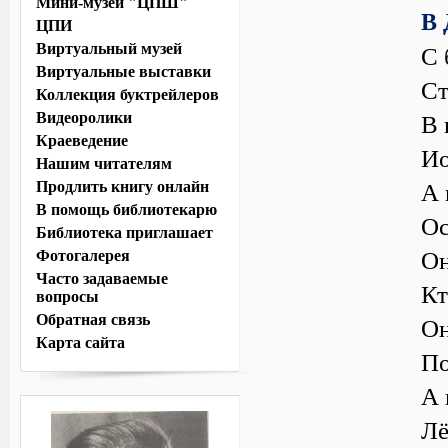
Мини-музей "ЦПШ"
В
ЦПИ
Виртуальный музей
С 
Виртуальные выставки
Ст
Коллекция буктрейлеров
Видеоролики
В 
Краеведение
Ио
Нашим читателям
А 
Продлить книгу онлайн
В помощь библиотекарю
Ос
Библиотека приглашает
Он
Фотогалерея
Часто задаваемые
Кт
вопросы
Обратная связь
Он
Карта сайта
По
А 
Лё