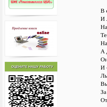
В 
И 
На
Те
На
А 
Он
И 
ОЦЕНИТЕ НАШУ РАБОТУ
Лы
Вы
За
От