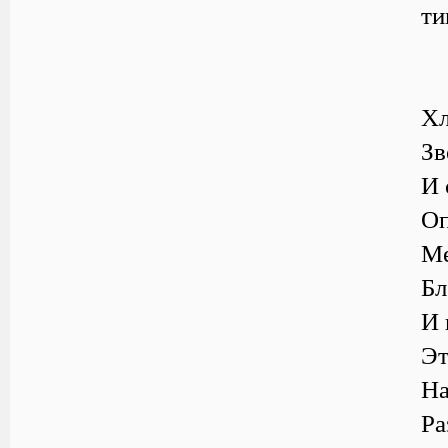
ти
Хл
Зв
И 
Оп
Ме
Бл
И 
Эт
На
Ра