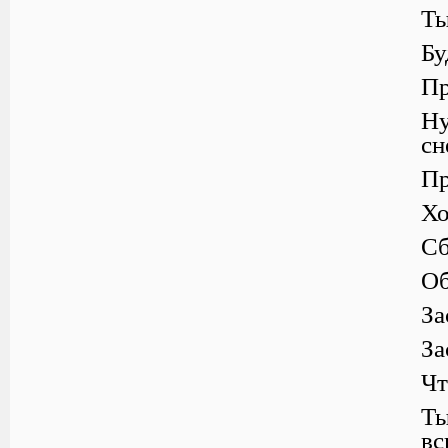
Ты
Бу
Пр
Ну
сн
Пр
Хо
Сб
Об
За
За
Чт
Ты
вс