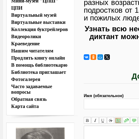
Мини-музей "ЦПШ"
разных возрастн
ЦПИ
подростков от 1
Виртуальный музей
и пожилых люде
Виртуальные выставки
Узнать всю н
Коллекция буктрейлеров
диктант мож
Видеоролики
Краеведение
Нашим читателям
Продлить книгу онлайн
В помощь библиотекарю
Библиотека приглашает
Д
Фотогалерея
Часто задаваемые
вопросы
Имя (обязательное)
Обратная связь
Карта сайта