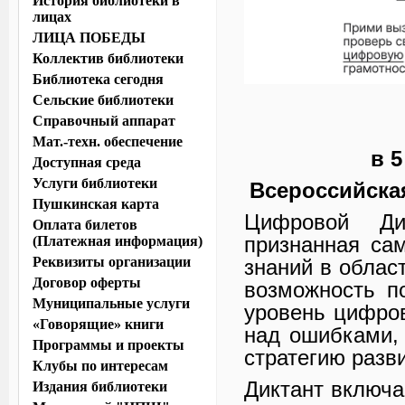
История библиотеки в
лицах
ЛИЦА ПОБЕДЫ
Коллектив библиотеки
Библиотека сегодня
Сельские библиотеки
Справочный аппарат
Мат.-техн. обеспечение
в 
Доступная среда
Услуги библиотеки
Всероссийска
Пушкинская карта
Цифровой Ди
Оплата билетов
признанная са
(Платежная информация)
Реквизиты организации
знаний в облас
Договор оферты
возможность п
Муниципальные услуги
уровень цифров
«Говорящие» книги
над ошибками,
Программы и проекты
стратегию разв
Клубы по интересам
Диктант включа
Издания библиотеки