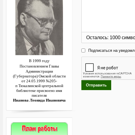
Осталось:
1000
симв
Подписаться на уведомл
В 1999 году
Постановлением
Главы
Администрации
(Губернатора)
Омской области
от 24.05.1999 №205-
Отправить
п
Тюкалинской центральной
библиотеке
присвоено имя
писателя
Иванова Леонида Ивановича