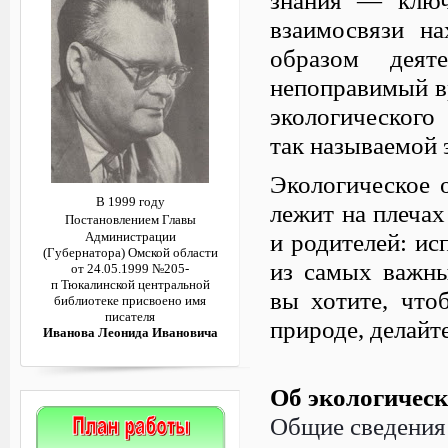
взаимосвязи н
образом деят
непоправимый в
экологического
так называемой 
Экологическое 
В 1999 году
лежит на плечах
Постановлением
Главы
и родителей: ис
Администрации
(Губернатора)
Омской области
из самых важны
от 24.05.1999 №205-
п
Тюкалинской центральной
вы хотите, что
библиотеке
присвоено имя
писателя
природе, делайте
Иванова Леонида Ивановича
Об экологичес
Общие сведения