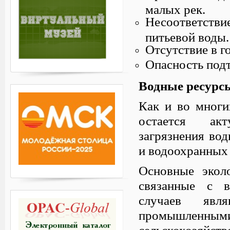
малых рек.
Несоответстви
питьевой воды.
Отсутствие в г
Опасность подт
Водные ресурс
Как и во многи
остается ак
загрязнения во
и водоохранных 
Основные экол
связанные с в
случаев явл
промышле
сельскохозяй