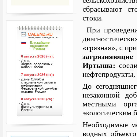
сбрасывают ст
стоки.
При проведени
диагностическ
«грязная», с пр
загрязняющие
Иртыша:
соеди
нефтепродукты, 
До сегодняшнег
незаконной до
местными орга
экологическим б
Необходимые м
водных объекто