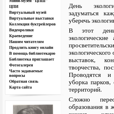
Мини-музей "ЦПШ"
День экологи
ЦПИ
задуматься ка
Виртуальный музей
Виртуальные выставки
уберечь экологи
Коллекция буктрейлеров
В этот де
Видеоролики
Краеведение
экологические
Нашим читателям
просветительски
Продлить книгу онлайн
экологического
В помощь библиотекарю
выставок, ко
Библиотека приглашает
Фотогалерея
творчества, по
Часто задаваемые
Проводятся и
вопросы
уборка парков, 
Обратная связь
Карта сайта
территорий.
Сложно пер
образования в 
знания — ключ