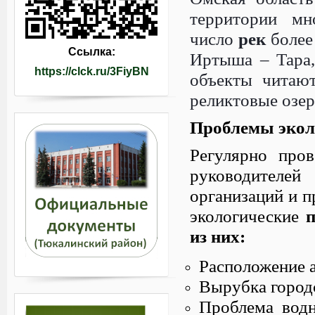
территории мн
число
рек
боле
Ссылка:
Иртыша – Тара
https://clck.ru/3FiyBN
объекты читаю
реликтовые озер
Проблемы экол
Регулярно про
руководител
организаций и п
экологические
п
из них:
Расположение а
Вырубка городс
Проблема вод