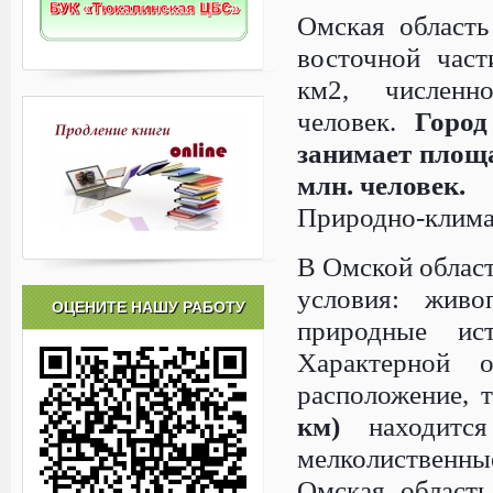
Омская область
восточной час
км2, численн
человек.
Горо
занимает площа
млн. человек.
Природно-клима
В Омской област
условия: живо
ОЦЕНИТЕ НАШУ РАБОТУ
природные ис
Характерной о
расположение, 
км)
находится
мелколиственные
Омская область