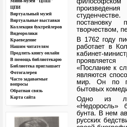
философском 
Мини-музей "ЦПШ"
произведени
ЦПИ
студенчестве
Виртуальный музей
Виртуальные выставки
постановку 
Коллекция буктрейлеров
творчеством, п
Видеоролики
В 1762 году пи
Краеведение
работает в Ко
Нашим читателям
кабинет-минис
Продлить книгу онлайн
проявляется
В помощь библиотекарю
Библиотека приглашает
«Послание к с
Фотогалерея
являются спос
Часто задаваемые
мир. Он по п
вопросы
бытовых комеди
Обратная связь
Карта сайта
Одно из лу
«Недоросль» б
бунта. В нем а
русских бедств