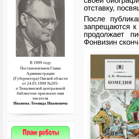
своей биографи
отставку, посвя
После публика
запрещаются к
продолжает пи
Фонвизин сконч
В 1999 году
Постановлением
Главы
Администрации
(Губернатора)
Омской области
от 24.05.1999 №205-
п
Тюкалинской центральной
библиотеке
присвоено имя
писателя
Иванова Леонида Ивановича