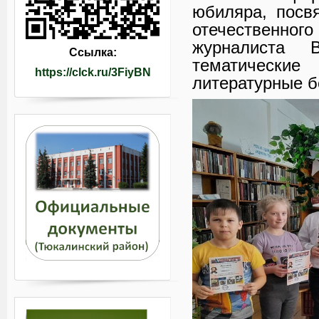
юбиляра, посв
отечественног
журналиста 
Ссылка:
тематически
https://clck.ru/3FiyBN
литературные б