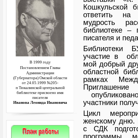
Кошкульской 
ответить на
мудрость рас
библиотеке – 
писателя и пед
Библиотеки 
участие в обл
мой добрый дру
В 1999 году
Постановлением
Главы
областной биб
Администрации
рамках Межд
(Губернатора)
Омской области
от 24.05.1999 №205-
Приглашение
п
Тюкалинской центральной
библиотеке
присвоено имя
опубликовано
писателя
участники полу
Иванова Леонида Ивановича
Цикл меропр
женскому дню.
с СДК подгот
программы, м