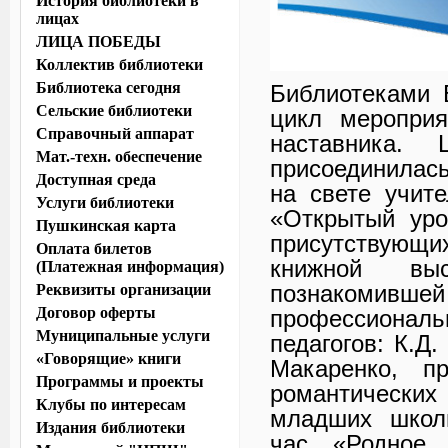
История библиотеки в
лицах
ЛИЦА ПОБЕДЫ
Коллектив библиотеки
Библиотека сегодня
Библиотеками 
Сельские библиотеки
цикл мероприя
Справочный аппарат
наставника. 
Мат.-техн. обеспечение
присоединилас
Доступная среда
на свете учите
Услуги библиотеки
«Открытый уро
Пушкинская карта
присутствующ
Оплата билетов
книжной выс
(Платежная информация)
познакомив
Реквизиты организации
Договор оферты
профессиона
Муниципальные услуги
педагогов: К.Д.
«Говорящие» книги
Макаренко, п
Программы и проекты
романтически
Клубы по интересам
младших школь
Издания библиотеки
час «Родное 