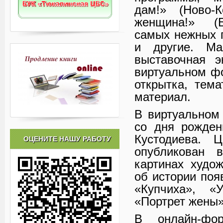
дам!» (Ново-К
женщина!» (Бе
самых нежных 
и другие. Ма
выставочная 
виртуальном ф
открытка, тем
материал.
В виртуальном
со дня рожден
Кустодиева. Ц
ОЦЕНИТЕ НАШУ РАБОТУ
опубликован 
картинах худо
об истории поя
«Купчиха», «
«Портрет жены»
В онлайн-фор