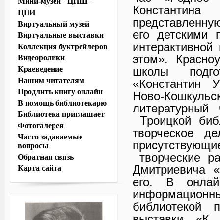
Мини-музей "ЦПШ"
Константина
ЦПИ
представленну
Виртуальный музей
его детскими 
Виртуальные выставки
интерактивной 
Коллекция буктрейлеров
этом». Красно
Видеоролики
Краеведение
школы подго
Нашим читателям
«Константин 
Продлить книгу онлайн
Ново-Кошку
В помощь библиотекарю
литературный 
Библиотека приглашает
Троицкой библ
Фотогалерея
творческое д
Часто задаваемые
присутствующ
вопросы
творческие ра
Обратная связь
Дмитриевича «
Карта сайта
его. В онлай
информационн
библиотекой п
выставки «К.