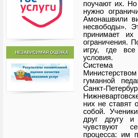
поучают их. Но
нужно огранич
Амонашвили ви
несвободы». Э
принимает их 
ограничения. П
игру, где вс
НЕЗАВИСИМАЯ ОЦЕНКА
условия.
Система А
Министерством
гуманной педа
Санкт-Пете
Нижневартовске
них не ставят 
собой. Ученики
друг другу и
чувствуют с
процесса: им 