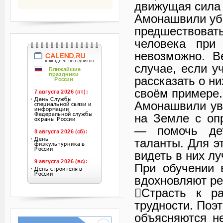
движущая сила
Амонашвили убе
предшествовать
человека при
невозможно. В
случае, если у
рассказать о ни
своём примере
Амонашвили ув
на Земле с оп
— помочь дет
таланты. Для э
видеть в них л
При обучении 
вдохновляют ре
Страсть к ра
трудности. Поэ
объясняются н