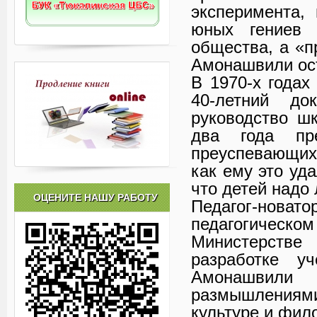
эксперимента,
юных гениев 
общества, а «п
Амонашвили ос
В 1970-х годах
40-летний до
руководство ш
два года п
преуспевающих
как ему это уд
что детей надо
ОЦЕНИТЕ НАШУ РАБОТУ
Педагог-нов
педагогичес
Министерстве 
разработке у
Амонашвили
размышлениями 
культуре и фи