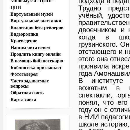
подхода в педа
Мини-музей "ЦПШ"
Трудно предс
ЦПИ
учёный, удост
Виртуальный музей
Виртуальные выставки
правительствен
Коллекция буктрейлеров
двоечником и 
Видеоролики
когда в шко
Краеведение
грузинского. О
Нашим читателям
отстающего и н
Продлить книгу онлайн
этого она отнес
В помощь библиотекарю
проявила искре
Библиотека приглашает
года Амонашвил
Фотогалерея
В институте 
Часто задаваемые
вопросы
вожатым в п
Обратная связь
спектакли, ор
Карта сайта
понял, что ег
году он с отли
в НИИ педагоги
школе историю,