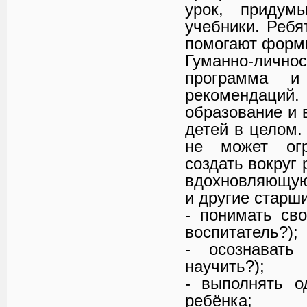
урок, придум
учебники. Ребя
помогают форми
Гуманно-лично
программа и
рекомендац
образование и 
детей в целом.
не может огр
создать вокруг
вдохновляющую 
и другие старш
- понимать св
воспитатель?);
- осознавать
научить?);
- выполнять о
ребёнка;