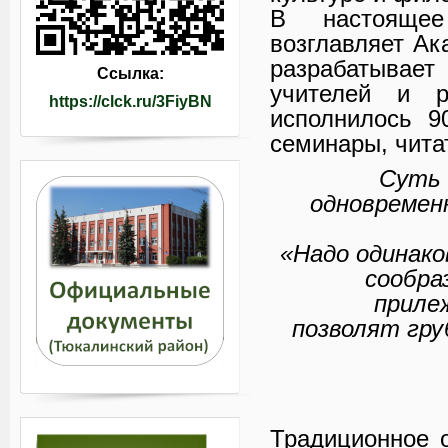
В настояще
возглавляет Ак
разрабатывае
Ссылка:
учителей и р
https://clck.ru/3FiyBN
исполнилось 9
семинары, чита
Суть 
одновременн
«Надо одинако
сообра
приле
позволят гру
Ш
Традиционное 