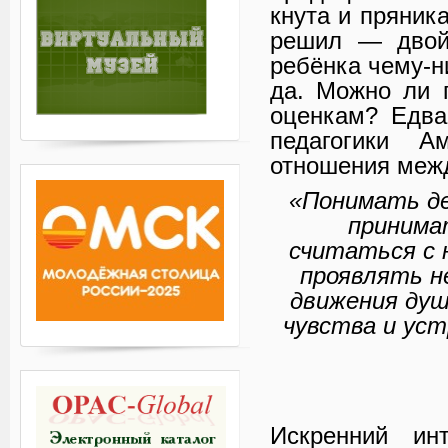
кнута и пряник
решил — двой
ребёнка чему-н
да. Можно ли 
оценкам? Едва
педагогики А
отношения межд
«Понимать де
принимат
считаться с 
проявлять н
движения душ
чувства и ус
Ш
Искренний и