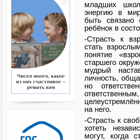
младших школ
энергию в мир
быть связано 
ребёнок в сост
-Страсть к вз
стать взрослы
понятие «взро
старшего окруж
мудрый наста
личность, обща
но ответстве
ответстве
целеустремлённ
на него.
-Страсть к сво
хотеть незави
могут, когда 