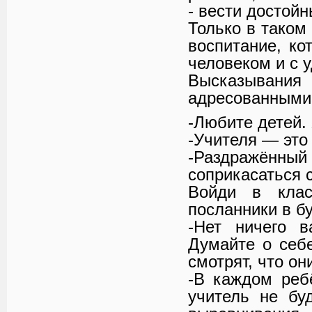
- вести достойн
Только в таком
воспитание, ко
человеком и с 
Высказыван
адресованными
-Любите детей.
-Учителя — это
-Раздражён
соприкасаться 
Войди в клас
посланники в б
-Нет ничего в
Думайте о себ
смотрят, что он
-В каждом реб
учитель не бу