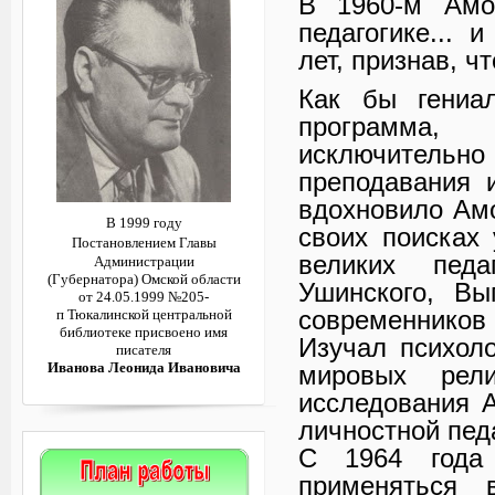
В 1960-м Амо
педагогике... 
лет, признав, ч
Как бы гениа
программа,
исключитель
преподавания 
вдохновило Амо
В 1999 году
своих поисках
Постановлением
Главы
великих пед
Администрации
(Губернатора)
Омской области
Ушинского, Вы
от 24.05.1999 №205-
современников
п
Тюкалинской центральной
библиотеке
присвоено имя
Изучал психол
писателя
Иванова Леонида Ивановича
мировых рел
исследования 
личностной пед
С 1964 года 
применяться 