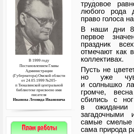
трудовое равн
любого рода д
право голоса н
В наши дни 8
первое значе
праздник все
отмечают как в
коллективах.
В 1999 году
Постановлением
Главы
Пусть не цвете
Администрации
но уже чувс
(Губернатора)
Омской области
от 24.05.1999 №205-
и солнышко ла
п
Тюкалинской центральной
библиотеке
присвоено имя
громче, весн
писателя
сбились с но
Иванова Леонида Ивановича
в ожидании 
загадочными 
самые смелые 
сама природа р