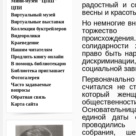
Мини-музей "ЦПШ"
радостный и с
ЦПИ
весны и красот
Виртуальный музей
Но немногие вн
Виртуальные выставки
Коллекция буктрейлеров
торжество
Видеоролики
происхождения
Краеведение
солидарности 
Нашим читателям
право быть на
Продлить книгу онлайн
дискриминац
В помощь библиотекарю
социальной зав
Библиотека приглашает
Фотогалерея
Первоначаль
Часто задаваемые
считался не с
вопросы
который женщ
Обратная связь
общественност
Карта сайта
Основательниц
единой даты 
проводились
собрания, ш