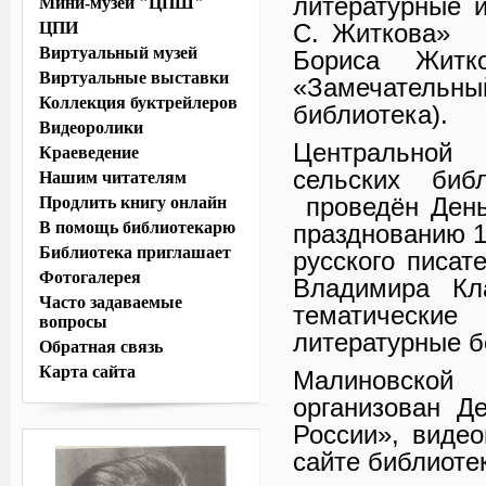
литературные 
Мини-музей "ЦПШ"
ЦПИ
С. Житкова» (
Виртуальный музей
Бориса Житк
Виртуальные выставки
«Замечательны
Коллекция буктрейлеров
библиотека).
Видеоролики
Центральной
Краеведение
сельских би
Нашим читателям
проведён День
Продлить книгу онлайн
В помощь библиотекарю
празднованию 1
Библиотека приглашает
русского писат
Фотогалерея
Владимира Кл
Часто задаваемые
тематически
вопросы
литературные б
Обратная связь
Карта сайта
Малиновской
организован 
России», виде
сайте библиоте