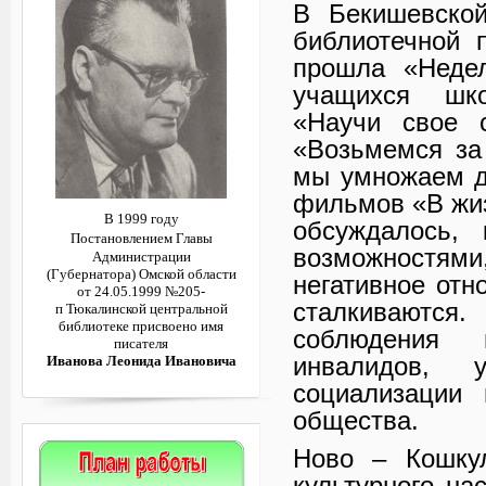
В Бекишевской
библиотечной 
прошла «Неде
учащихся шко
«Научи свое с
«Возьмемся за 
мы умножаем д
фильмов «В жиз
В 1999 году
обсуждалось,
Постановлением
Главы
возможностями,
Администрации
(Губернатора)
Омской области
негативное от
от 24.05.1999 №205-
сталкиваютс
п
Тюкалинской центральной
библиотеке
присвоено имя
соблюдения г
писателя
инвалидов, 
Иванова Леонида Ивановича
социализации
общества.
Ново – Кошкул
культурного на