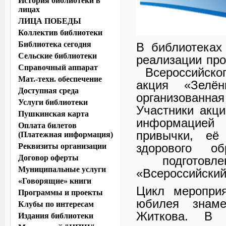
История библиотеки в
лицах
ЛИЦА ПОБЕДЫ
Коллектив библиотеки
Библиотека сегодня
В библиотеках
Сельские библиотеки
реализации пр
Справочный аппарат
Всероссийског
Мат.-техн. обеспечение
акция «Зелё
Доступная среда
организованная
Услуги библиотеки
Участники акц
Пушкинская карта
информацией 
Оплата билетов
привычки, её
(Платежная информация)
здорового о
Реквизиты организации
Договор оферты
подготовле
Муниципальные услуги
«Всероссийский
«Говорящие» книги
Цикл мероприя
Программы и проекты
юбилея знаме
Клубы по интересам
Житкова. В б
Издания библиотеки