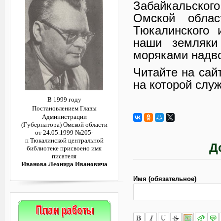
Забайкальског
Омской облас
Тюкалинского
наши земляки
моряками надво
Читайте на сай
на которой слу
В 1999 году
Постановлением
Главы
Администрации
(Губернатора)
Омской области
от 24.05.1999 №205-
п
Тюкалинской центральной
Д
библиотеке
присвоено имя
писателя
Иванова Леонида Ивановича
Имя (обязательное)