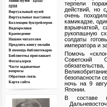
Мини-музей "ЦПШ"
терпели пора
ЦПИ
действий, но 
Виртуальный музей
очень походил
Виртуальные выставки
камикадзе, оди
Коллекция буктрейлеров
взрывчаткой, 
Видеоролики
рукопашную сх
Краеведение
солдаты готов
Нашим читателям
императора и з
Продлить книгу онлайн
В помощь библиотекарю
Помочь «скло
Библиотека приглашает
Советский 
Фотогалерея
обязатель
Часто задаваемые
Великобритани
вопросы
Обратная связь
безопасности с
Карта сайта
ночь на 9 авгу
Японии.
В составе 
Дальневосточ